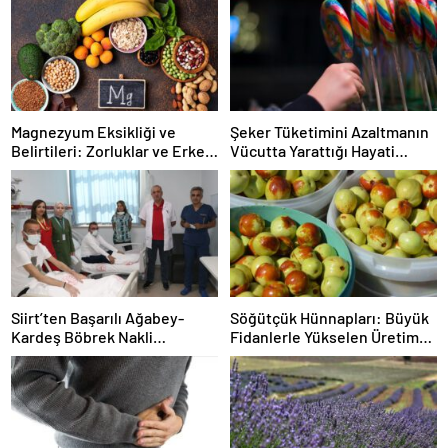
Magnezyum Eksikliği ve
Şeker Tüketimini Azaltmanın
Belirtileri: Zorluklar ve Erken
Vücutta Yarattığı Hayati
Uyarılar
Dönüşümler
Siirt’ten Başarılı Ağabey-
Söğütçük Hünnapları: Büyük
Kardeş Böbrek Nakli
Fidanlerle Yükselen Üretim
Hikayesi: Tereddütsüz
ve Doğal Yöntemler
Fedakarlık ve Umut