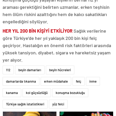
araması gerektiğini belirten uzmanlar, erken teşhisin
hem ölüm riskini azalttığını hem de kalıcı sakatlıkları
engellediğini söylüyor.
HER YIL 200 BİN KİŞİYİ ETKİLİYOR
Sağlık verilerine
göre Türkiye’de her yıl yaklaşık 200 bin kişi felç
geçiriyor. Hastalığın en önemli risk faktörleri arasında
yüksek tansiyon, diyabet, sigara ve hareketsiz yaşam
yer alıyor.
112
beyin damarları
beyin hücreleri
damarlarda tıkanma
erken müdahale
felç
inme
kanama
kol güçsüzlüğü
konuşma bozukluğu
Türkiye sağlık istatistikleri
yüz felci