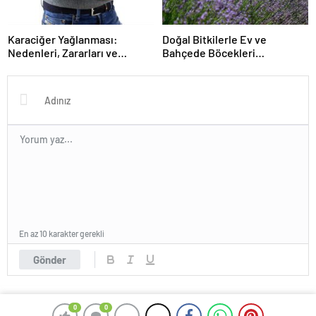
Karaciğer Yağlanması:
Doğal Bitkilerle Ev ve
Nedenleri, Zararları ve
Bahçede Böcekleri
Önleyici Yaşam Tarzı
Uzaklaştıran Pratik Yöntemler
Tavsiyeleri
En az 10 karakter gerekli
Gönder
0
0
© 2025 Haberlerin - Tüm Hakları Saklıdır. Powered By
Çözüm