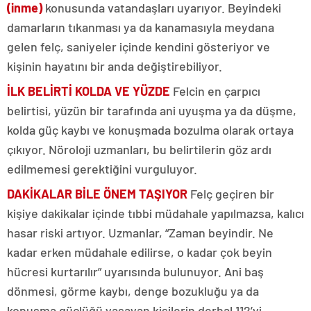
(inme)
konusunda vatandaşları uyarıyor. Beyindeki
damarların tıkanması ya da kanamasıyla meydana
gelen felç, saniyeler içinde kendini gösteriyor ve
kişinin hayatını bir anda değiştirebiliyor.
İLK BELİRTİ KOLDA VE YÜZDE
Felcin en çarpıcı
belirtisi, yüzün bir tarafında ani uyuşma ya da düşme,
kolda güç kaybı ve konuşmada bozulma olarak ortaya
çıkıyor. Nöroloji uzmanları, bu belirtilerin göz ardı
edilmemesi gerektiğini vurguluyor.
DAKİKALAR BİLE ÖNEM TAŞIYOR
Felç geçiren bir
kişiye dakikalar içinde tıbbi müdahale yapılmazsa, kalıcı
hasar riski artıyor. Uzmanlar, “Zaman beyindir. Ne
kadar erken müdahale edilirse, o kadar çok beyin
hücresi kurtarılır” uyarısında bulunuyor. Ani baş
dönmesi, görme kaybı, denge bozukluğu ya da
konuşma güçlüğü yaşayan kişilerin derhal 112’yi