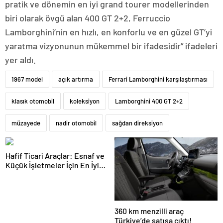
pratik ve dönemin en iyi grand tourer modellerinden
biri olarak övgü alan 400 GT 2+2, Ferruccio
Lamborghini’nin en hızlı, en konforlu ve en güzel GT’yi
yaratma vizyonunun mükemmel bir ifadesidir” ifadeleri
yer aldı.
1967 model
açık artırma
Ferrari Lamborghini karşılaştırması
klasık otomobil
koleksiyon
Lamborghini 400 GT 2+2
müzayede
nadir otomobil
sağdan direksiyon
Hafif Ticari Araçlar: Esnaf ve
Küçük İşletmeler İçin En İyi
Çözümler ve Yüksek
Kapasiteli Modeller
360 km menzilli araç
Türkiye’de satışa çıktı!