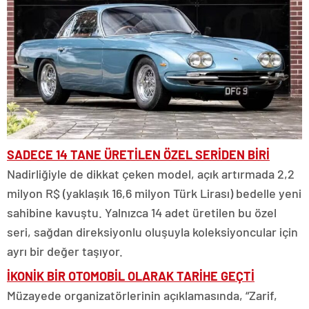
SADECE 14 TANE ÜRETİLEN ÖZEL SERİDEN BİRİ
Nadirliğiyle de dikkat çeken model, açık artırmada 2,2
milyon R$ (yaklaşık 16,6 milyon Türk Lirası) bedelle yeni
sahibine kavuştu. Yalnızca 14 adet üretilen bu özel
seri, sağdan direksiyonlu oluşuyla koleksiyoncular için
ayrı bir değer taşıyor.
İKONİK BİR OTOMOBİL OLARAK TARİHE GEÇTİ
Müzayede organizatörlerinin açıklamasında, “Zarif,