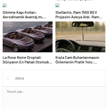
Gömme Kapı Kolları:
Stellantis, Ram 1500 BEV
Aerodinamik Avantaj mı,
Projesini Askıya Aldı: Ram
Güvenlik Riskleri mi?
1500 REV ve Hibrit Yol
Haritası
La Rose Noire Droptail:
Kışta Cam Buharlanmasını
Dünyanın En Pahalı Otomobili
Önlemenin Pratik Yolu:
ve Yüksek Müzayedelerinin
Tebeşir ve Basit İpuçları
Üst Üste Geldiği Anlar